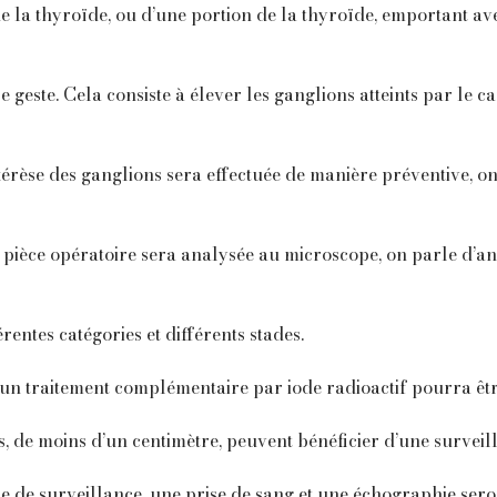
e la thyroïde, ou d’une portion de la thyroïde, emportant ave
geste. Cela consiste à élever les ganglions atteints par le c
xérèse des ganglions sera effectuée de manière préventive, o
la pièce opératoire sera analysée au microscope, on parle d’a
rentes catégories et différents stades.
, un traitement complémentaire par iode radioactif pourra êtr
, de moins d’un centimètre, peuvent bénéficier d’une surveil
ie de surveillance, une prise de sang et une échographie sero