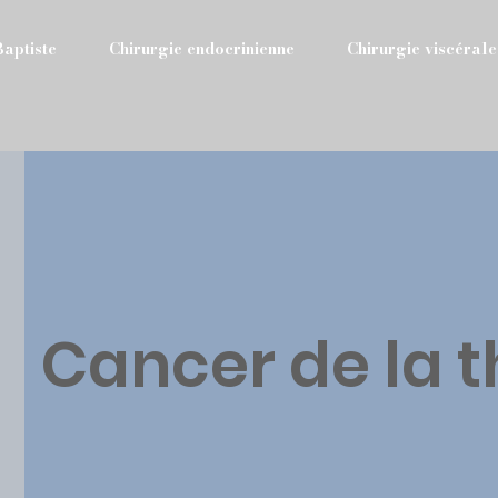
Baptiste
Chirurgie endocrinienne
Chirurgie viscérale
Cancer de la 