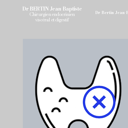
Dr
BERTIN
Jean-Baptiste
Dr Bertin Jean-
Chirurgien endocrinien
viscéral et digestif