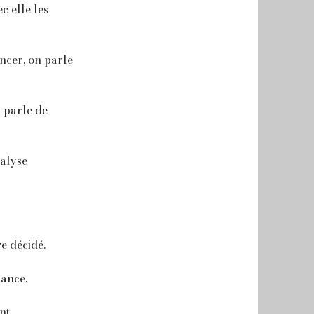
c elle les
ancer, on parle
n parle de
nalyse
e décidé.
lance.
nt