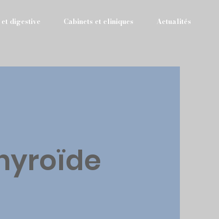
 et digestive
Cabinets et cliniques
Actualités
thyroïde